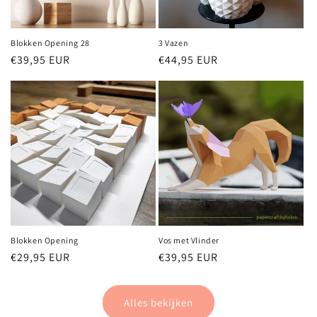
Blokken Opening 28
3 Vazen
Normale
€39,95 EUR
Normale
€44,95 EUR
prijs
prijs
Blokken Opening
Vos met Vlinder
Normale
€29,95 EUR
Normale
€39,95 EUR
prijs
prijs
Alles bekijken