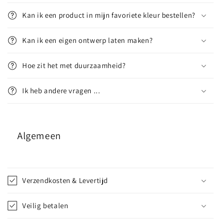
Kan ik een product in mijn favoriete kleur bestellen?
Kan ik een eigen ontwerp laten maken?
Hoe zit het met duurzaamheid?
Ik heb andere vragen ...
Algemeen
I
n
Verzendkosten & Levertijd
k
l
Veilig betalen
a