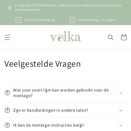
Meteen
Complete DIY Pakketten: alles wat je nodig hebt om te starten
naar de
met knutselen
content
Gratis verzending
Verzending 1-2 dagen
Winkelwa
Veelgestelde Vragen
Wat voor soort lijm kan worden gebruikt voor de
montage?
Zijn er handleidingen in andere talen?
Ik ben de montage-instructies kwijt!