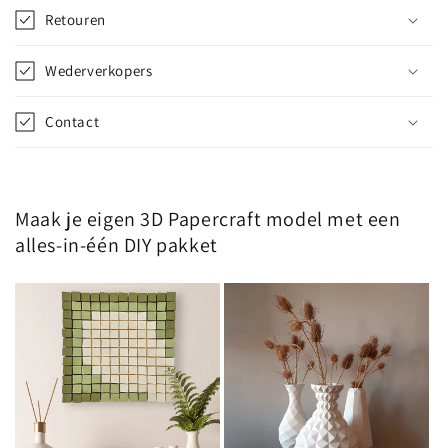
p
Retouren
b
a
Wederverkopers
r
e
Contact
c
o
n
t
Maak je eigen 3D Papercraft model met een
e
alles-in-één DIY pakket
n
t