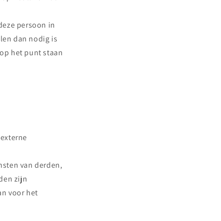
deze persoon in
elen dan nodig is
 op het punt staan
 externe
nsten van derden,
den zijn
an voor het