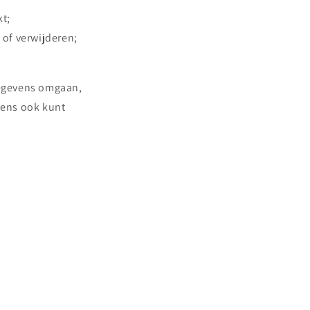
kt;
 of verwijderen;
gegevens omgaan,
vens ook kunt