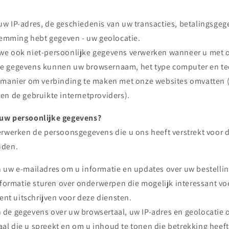
w IP-adres, de geschiedenis van uw transacties, betalingsgeg
stemming hebt gegeven - uw geolocatie.
we ook niet-persoonlijke gegevens verwerken wanneer u met 
e gegevens kunnen uw browsernaam, het type computer en te
 manier om verbinding te maken met onze websites omvatten (
en de gebruikte internetproviders).
uw persoonlijke gegevens?
erwerken de persoonsgegevens die u ons heeft verstrekt voor 
nden.
 uw e-mailadres om u informatie en updates over uw bestellin
ormatie sturen over onderwerpen die mogelijk interessant voo
nt uitschrijven voor deze diensten.
 de gegevens over uw browsertaal, uw IP-adres en geolocatie 
aal die u spreekt en om u inhoud te tonen die betrekking heef