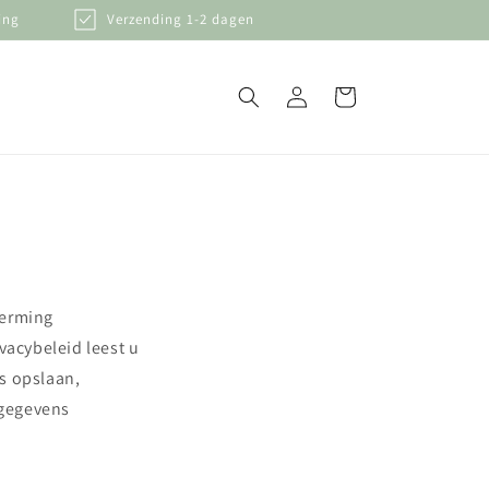
ing
Verzending 1-2 dagen
Inloggen
Winkelwagen
herming
acybeleid leest u
s opslaan,
sgegevens