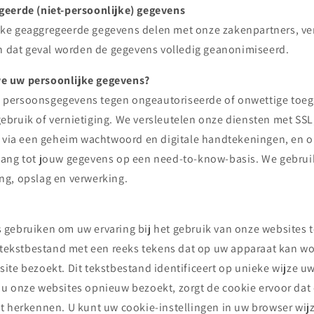
geerde (niet-persoonlijke) gegevens
e geaggregeerde gegevens delen met onze zakenpartners, ver
In dat geval worden de gegevens volledig geanonimiseerd.
e uw persoonlijke gegevens?
persoonsgegevens tegen ongeautoriseerde of onwettige toega
bruik of vernietiging. We versleutelen onze diensten met SSL
k via een geheim wachtwoord en digitale handtekeningen, en
gang tot jouw gegevens op een need-to-know-basis. We gebru
g, opslag en verwerking.
gebruiken om uw ervaring bij het gebruik van onze websites t
n tekstbestand met een reeks tekens dat op uw apparaat kan w
ite bezoekt. Dit tekstbestand identificeert op unieke wijze u
u onze websites opnieuw bezoekt, zorgt de cookie ervoor dat
 herkennen. U kunt uw cookie-instellingen in uw browser wijzi