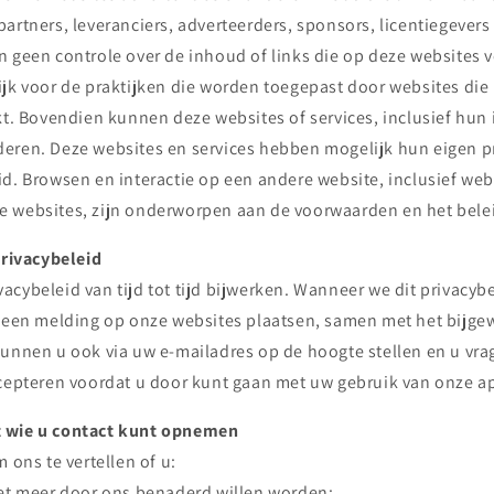
artners, leveranciers, adverteerders, sponsors, licentiegever
 geen controle over de inhoud of links die op deze websites v
ijk voor de praktijken die worden toegepast door websites die
kt. Bovendien kunnen deze websites of services, inclusief hun 
eren. Deze websites en services hebben mogelijk hun eigen p
d. Browsen en interactie op een andere website, inclusief webs
 websites, zijn onderworpen aan de voorwaarden en het belei
privacybeleid
cybeleid van tijd tot tijd bijwerken. Wanneer we dit privacybe
e een melding op onze websites plaatsen, samen met het bijge
kunnen u ook via uw e-mailadres op de hoogte stellen en u vra
ccepteren voordat u door kunt gaan met uw gebruik van onze a
 wie u contact kunt opnemen
 ons te vertellen of u:
iet meer door ons benaderd willen worden;