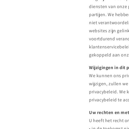
diensten van onze p
partijen. We hebben
niet verantwoordel
websites zijn gelin
voortdurend verand
klantenservicebelei
gekoppeld aan onze
Wijzigingen in dit 
We kunnen ons priva
wijzigen, zullen w
privacybeleid. We 
privacybeleid te a
Uw rechten en met
U heeft het recht om
• in de toekomst n