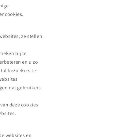
mige
er cookies.
websites, ze stellen
ieken bij te
erbeteren en u zo
ntal bezoekers te
websites
rgen dat gebruikers
 van deze cookies
ebsites.
 de websites en