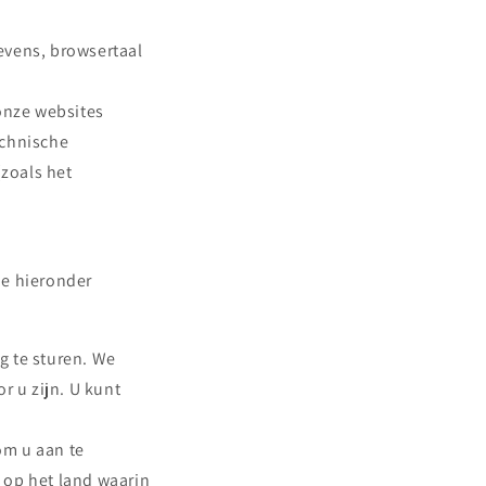
evens, browsertaal
onze websites
chnische
zoals het
de hieronder
g te sturen. We
r u zijn. U kunt
om u aan te
t op het land waarin