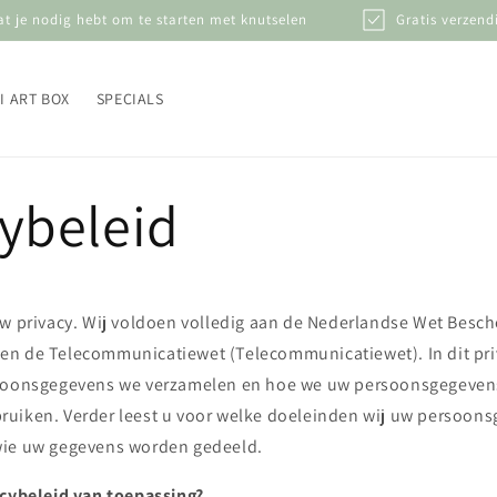
at je nodig hebt om te starten met knutselen
Gratis verzend
I ART BOX
SPECIALS
ybeleid
uw privacy. Wij voldoen volledig aan de Nederlandse Wet Besc
n de Telecommunicatiewet (Telecommunicatiewet). In dit priv
rsoonsgegevens we verzamelen en hoe we uw persoonsgegeven
uiken. Verder leest u voor welke doeleinden wij uw persoon
wie uw gegevens worden gedeeld.
acybeleid van toepassing?