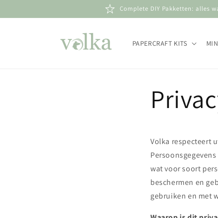
Meteen
Complete DIY Pakketten: alles w
naar de
content
PAPERCRAFT KITS
MIN
Privac
Volka respecteert 
Persoonsgegevens e
wat voor soort pe
beschermen en gebr
gebruiken en met 
Waarop is dit priv