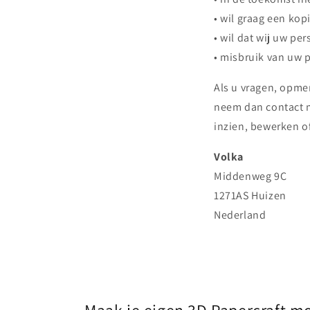
• wil graag een kop
• wil dat wij uw pe
• misbruik van uw 
Als u vragen, opm
neem dan contact m
inzien, bewerken o
Volka
Middenweg 9C
1271AS Huizen
Nederland